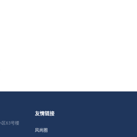
友情链接
区63号楼
风尚圈