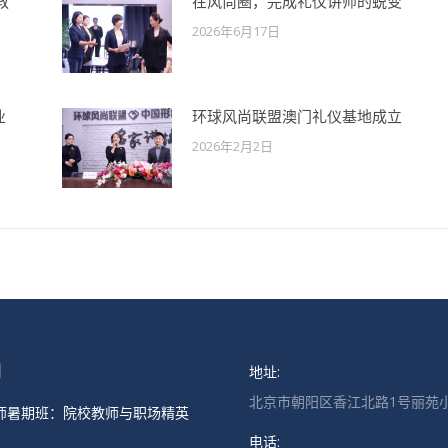
教
在风尚圈，完成礼仪讲师的蜕变
2026年6月17日
业
环球风尚联盟澳门礼仪基地成立
2026年2月2日
地址:
闻
北京市朝阳区香江北路1号丽苑小
师暑期班：院校教师与职场精英
电话: