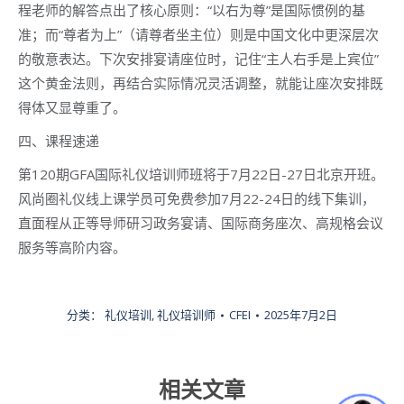
程老师的解答点出了核心原则：“以右为尊”是国际惯例的基
准；而“尊者为上”（请尊者坐主位）则是中国文化中更深层次
的敬意表达。下次安排宴请座位时，记住“主人右手是上宾位”
这个黄金法则，再结合实际情况灵活调整，就能让座次安排既
得体又显尊重了。
四、课程速递
第120期GFA国际礼仪培训师班将于7月22日-27日北京开班。
风尚圈礼仪线上课学员可免费参加7月22-24日的线下集训，
直面程从正等导师研习政务宴请、国际商务座次、高规格会议
服务等高阶内容。
分类：
礼仪培训
,
礼仪培训师
CFEI
2025年7月2日
相关文章