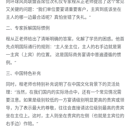
向环球风尚联盟首席位次礼仪专家程从正老师提出了这个常见
又关键的问题：“我们单位要宴请重要客户，主宾到底该坐在
主人的哪一边最合适呢？真怕坐错了失礼。”
‌二、专家拆解国际惯例
程从正老师给出了清晰明确的答案，化解了学员的困惑。他首
先点明国际通行的规则：“主人坐主位，主人的右手边就是第
一主宾（上宾）的位置。 这是国际商务宴请中普遍遵循的惯
例。”
三、中国特色补充
同时，程老师也特别补充说明了在中国文化背景下的灵活处
理：“当然，在我们国内的实际场合中，还有一个常见情况需
要注意。如果是级别较低的一方宴请级别明显更高的贵宾或领
导，为了表示最大的尊敬，往往会直接请这位级别最高的贵宾
坐在主位上。这时，主人则坐在贵宾的左侧（也就是主宾位的
右手边）作陪。”