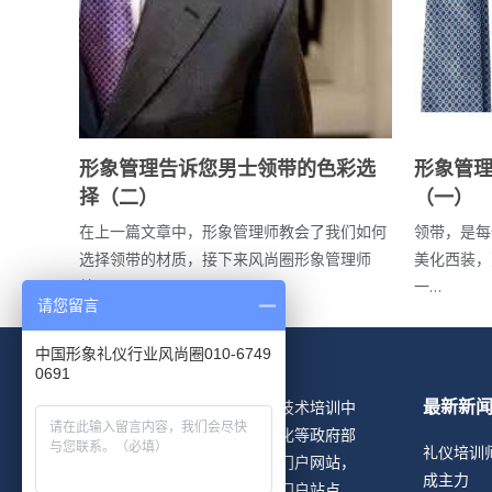
形象管
形象管理告诉您男士领带的色彩选
（一）
择（二）
领带，是每
在上一篇文章中，形象管理师教会了我们如何
美化西装，
选择领带的材质，接下来风尚圈形象管理师
一…
就…
请您留言
中国形象礼仪行业风尚圈010-6749
0691
形象礼仪网隶属于北京中形协技术培训中
最新新
心，是经国家人事、劳动、文化等政府部
礼仪培训
门支持下创立的形象礼仪行业门户网站，
成主力
是目前国内形象礼仪行业唯一门户站点。