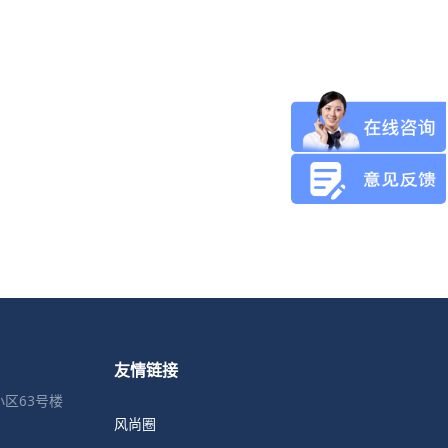
友情链接
区63号楼
风尚圈