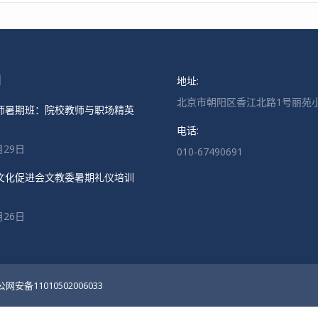
地址:
闻
北京市朝阳区香江北路1号丽苑小
师暑期班：院校教师与职场精英
电话:
月29日
010-67490691
文化促进会文教委暑期礼仪培训
月26日
备11010502006033