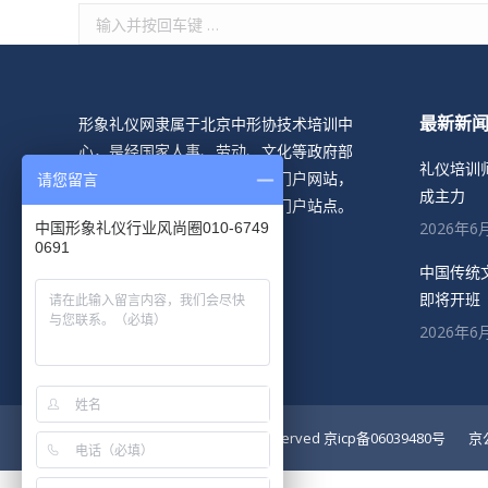
搜
索：
形象礼仪网隶属于北京中形协技术培训中
最新新
心，是经国家人事、劳动、文化等政府部
礼仪培训
门支持下创立的形象礼仪行业门户网站，
请您留言
成主力
是目前国内形象礼仪行业唯一门户站点。
2026年6
中国形象礼仪行业风尚圈010-6749
0691
立即咨询!
中国传统
即将开班
2026年6
© www.cnida.com all rights reserved
京icp备06039480号
京公网安