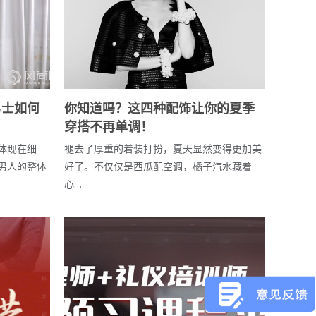
男士如何
你知道吗？这四种配饰让你的夏季
穿搭不再单调！
体现在细
褪去了厚重的着装打扮，夏天显然变得更加美
男人的整体
好了。不仅仅是西瓜配空调，橘子汽水藏着
心…