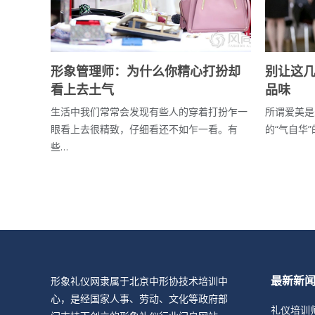
形象管理师：为什么你精心打扮却
别让这
看上去土气
品味
生活中我们常常会发现有些人的穿着打扮乍一
所谓爱美是
眼看上去很精致，仔细看还不如乍一看。有
的“气自华
些…
形象礼仪网隶属于北京中形协技术培训中
最新新
心，是经国家人事、劳动、文化等政府部
礼仪培训