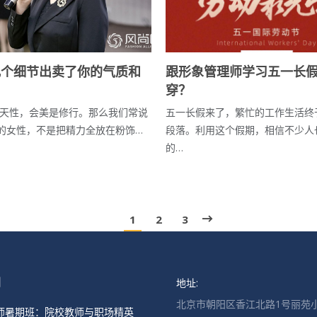
跟形象管理师学习五一长
几个细节出卖了你的气质和
穿？
五一长假来了，繁忙的工作生活终
天性，会美是修行。那么我们常说
段落。利用这个假期，相信不少人
”的女性，不是把精力全放在粉饰…
的…
1
2
3
地址:
闻
北京市朝阳区香江北路1号丽苑小
师暑期班：院校教师与职场精英